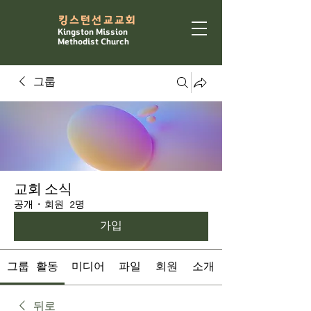
​킹스턴선교교회
Kingston Mission
Methodist Church
그룹
교회 소식
공개
·
회원 2명
가입
그룹 활동
미디어
파일
회원
소개
뒤로