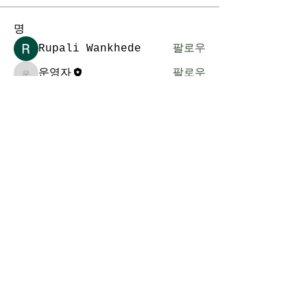
명
Rupali Wankhede
팔로우
운영자
팔로우
운영자
전체 회원 보기(2명)
​킹스턴선교교회
Kingston Mission Methodist Church
전화 :
613-532-1324
이메일 : klesis@yahoo.com
주소 : 5 Miles Ave., Kingston.
ON., K7M 7G7