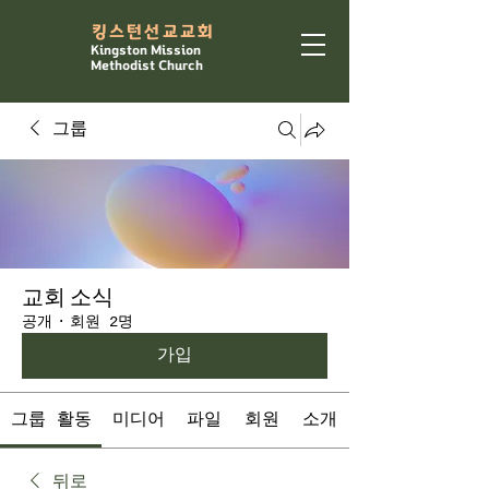
​킹스턴선교교회
Kingston Mission
Methodist Church
그룹
교회 소식
공개
·
회원 2명
가입
그룹 활동
미디어
파일
회원
소개
뒤로