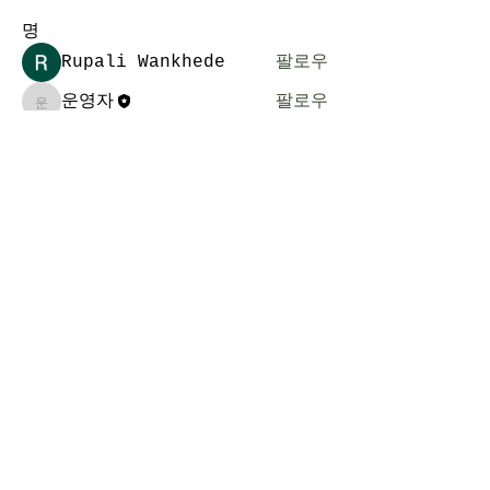
명
Rupali Wankhede
팔로우
운영자
팔로우
운영자
전체 회원 보기(2명)
​킹스턴선교교회
Kingston Mission Methodist Church
전화 :
613-532-1324
이메일 : klesis@yahoo.com
주소 : 5 Miles Ave., Kingston.
ON., K7M 7G7