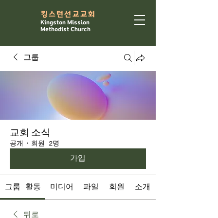
​킹스턴선교교회
Kingston Mission
Methodist Church
그룹
교회 소식
공개
·
회원 2명
가입
그룹 활동
미디어
파일
회원
소개
뒤로