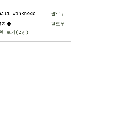
pali Wankhede
팔로우
영자
팔로우
원 보기(2명)