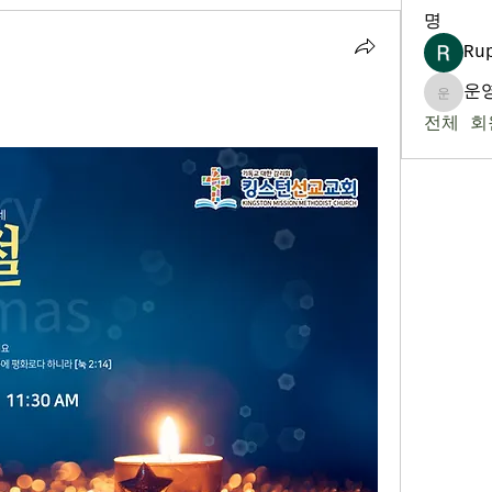
명
Ru
운
운영자
전체 회