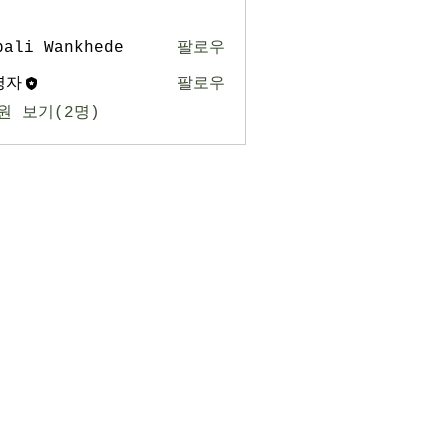
pali Wankhede
팔로우
영자
팔로우
원 보기(2명)