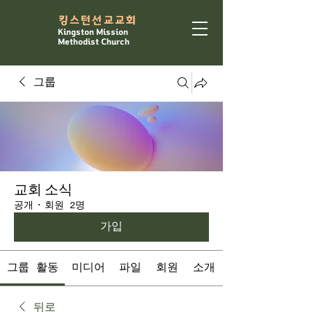
​킹스턴선교교회
Kingston Mission
Methodist Church
그룹
교회 소식
공개
·
회원 2명
가입
그룹 활동
미디어
파일
회원
소개
뒤로