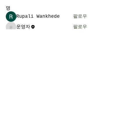
명
Rupali Wankhede
팔로우
운영자
팔로우
운영자
전체 회원 보기(2명)
​킹스턴선교교회
Kingston Mission Methodist Church
전화 :
613-532-1324
이메일 : klesis@yahoo.com
주소 : 5 Miles Ave., Kingston.
ON., K7M 7G7