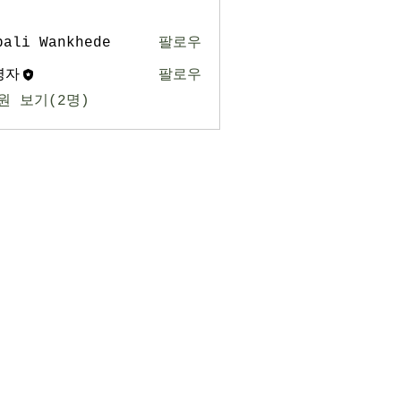
pali Wankhede
팔로우
영자
팔로우
원 보기(2명)