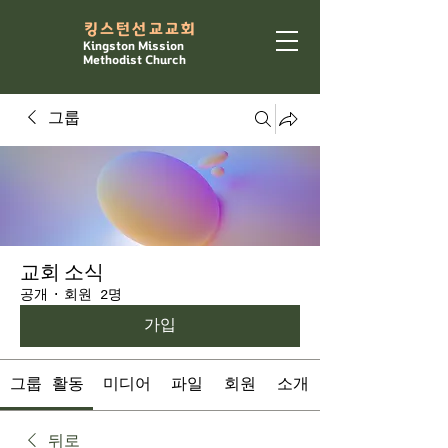
​킹스턴선교교회
Kingston Mission
Methodist Church
그룹
교회 소식
공개
·
회원 2명
가입
그룹 활동
미디어
파일
회원
소개
뒤로